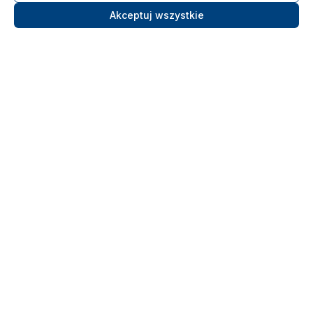
Akceptuj wszystkie
Ośrodek Szkolenia Morskiego
LIBRA