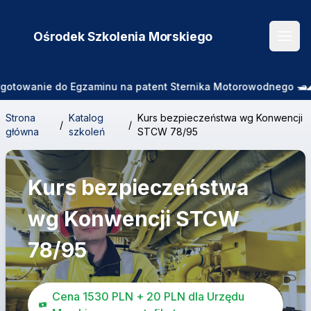
Ośrodek Szkolenia
Morskiego
Otwó
owanie do Egzaminu na patent Sternika Motorowodnego 🛥️🌊 Zaj
Strona
Katalog
Kurs bezpieczeństwa wg Konwencji
/
/
główna
szkoleń
STCW 78/95
Kurs bezpieczeństwa
wg Konwencji STCW
78/95
Cena 1530 PLN + 20 PLN dla Urzędu