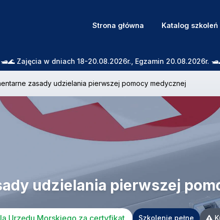
Strona główna
Katalog szkoleń
ajęcia w dniach 18-20.08.2026r., Egzamin 20.08.2026r. 🛥️🌊 Z
mentarne zasady udzielania pierwszej pomocy medycznej
sady udzielania pierwszej po
a Urzędu Morskiego za certyfikat
Szkolenie pełne
K