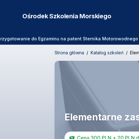
Ośrodek Szkolenia
Morskiego
towanie do Egzaminu na patent Sternika Motorowodnego 🛥️🌊 Z
Strona główna
/
Katalog szkoleń
/
Ele
Elementarne za
Cena 300 PLN + 20 PLN dl