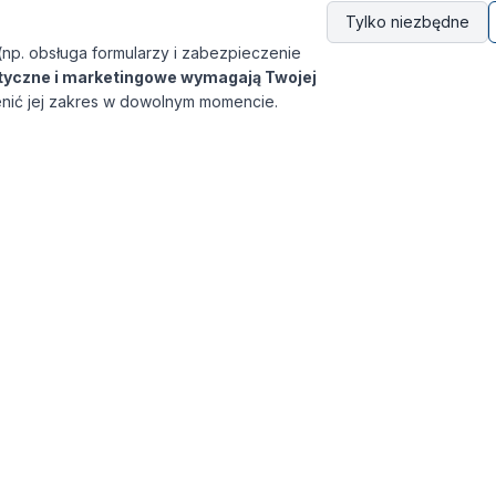
Tylko niezbędne
(np. obsługa formularzy i zabezpieczenie
ityczne i marketingowe wymagają Twojej
nić jej zakres w dowolnym momencie.
Szybkie linki
O nas
Katalog szkoleń