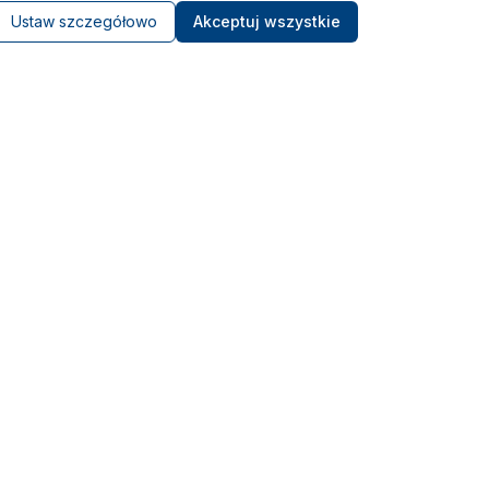
Ustaw szczegółowo
Akceptuj wszystkie
Kontakt
Ośrodek Szkolenia Morskiego
LIBRA