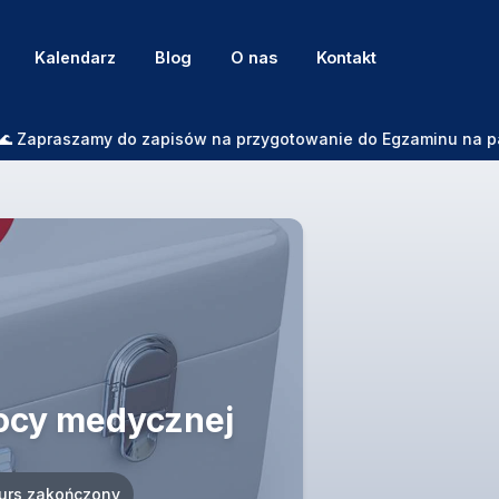
Kalendarz
Blog
O nas
Kontakt
apraszamy do zapisów na przygotowanie do Egzaminu na patent S
mocy medycznej
urs zakończony