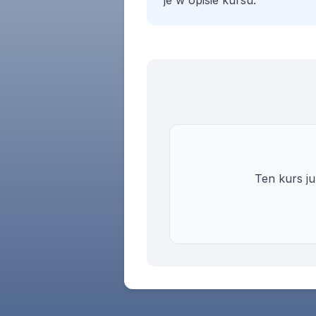
je w opisie kursu.
Ten kurs j