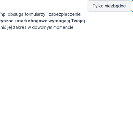
Tylko niezbędne
(np. obsługa formularzy i zabezpieczenie
ityczne i marketingowe wymagają Twojej
nić jej zakres w dowolnym momencie.
Szybkie linki
O nas
Katalog szkoleń