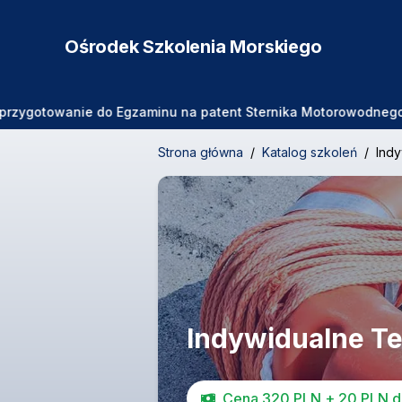
Ośrodek Szkolenia
Morskiego
gotowanie do Egzaminu na patent Sternika Motorowodnego 🛥️🌊 
Strona główna
/
Katalog szkoleń
/
Ind
Indywidualne T
Cena 320 PLN + 20 PLN dl