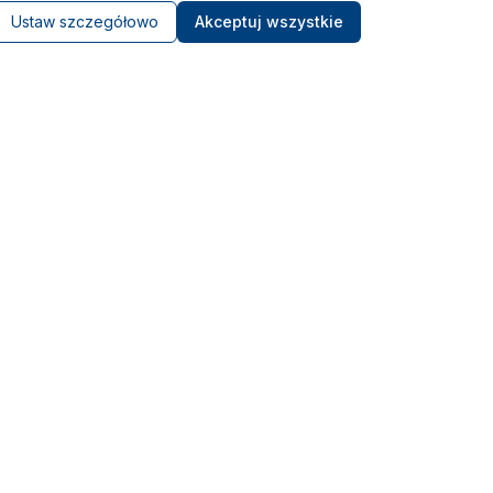
Ustaw szczegółowo
Akceptuj wszystkie
Kontakt
Ośrodek Szkolenia Morskiego
LIBRA