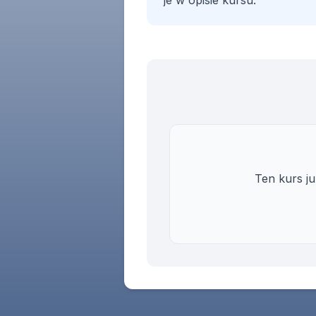
je w opisie kursu.
Ten kurs j