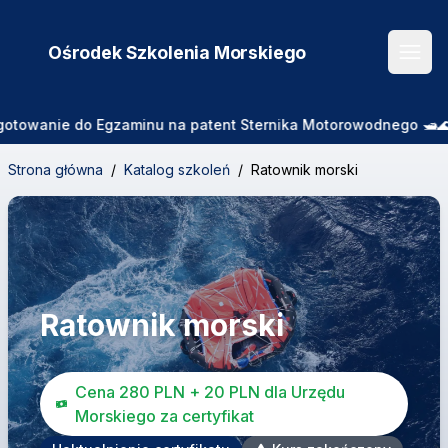
Ośrodek Szkolenia
Morskiego
Otwó
wanie do Egzaminu na patent Sternika Motorowodnego 🛥️🌊 Zaj
Strona główna
/
Katalog szkoleń
/
Ratownik morski
Ratownik morski
Cena 280 PLN + 20 PLN dla Urzędu
Morskiego za certyfikat