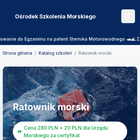
Ośrodek Szkolenia
Morskiego
Otwó
e do Egzaminu na patent Sternika Motorowodnego 🛥️🌊 Zajęcia 
Strona główna
/
Katalog szkoleń
/
Ratownik morski
Ratownik morski
Cena 280 PLN + 20 PLN dla Urzędu
Morskiego za certyfikat