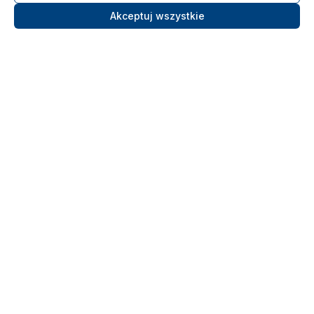
Akceptuj wszystkie
Ośrodek Szkolenia Morskiego
LIBRA