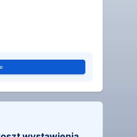
go
koszt wystawienia