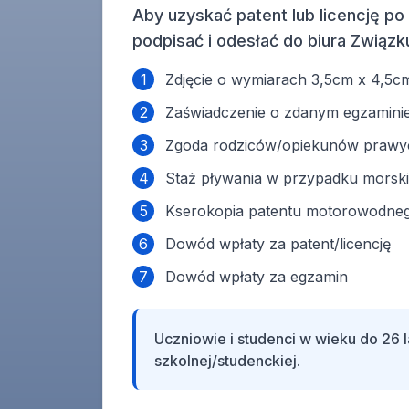
Aby uzyskać patent lub licencję 
podpisać i odesłać do biura Związk
1
Zdjęcie o wymiarach 3,5cm x 4,5c
2
Zaświadczenie o zdanym egzamini
3
Zgoda rodziców/opiekunów prawyc
4
Staż pływania w przypadku mors
5
Kserokopia patentu motorowodneg
6
Dowód wpłaty za patent/licencję
7
Dowód wpłaty za egzamin
Uczniowie i studenci w wieku do 26 l
szkolnej/studenckiej.