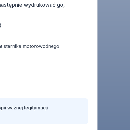
 następnie wydrukować go,
)
nt sternika motorowodnego
pii ważnej legitymacji