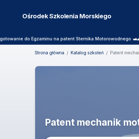
Ośrodek Szkolenia
Morskiego
e do Egzaminu na patent Sternika Motorowodnego 🛥️🌊 Zajęcia
Strona główna
/
Katalog szkoleń
/
Patent mecha
Patent mechanik m