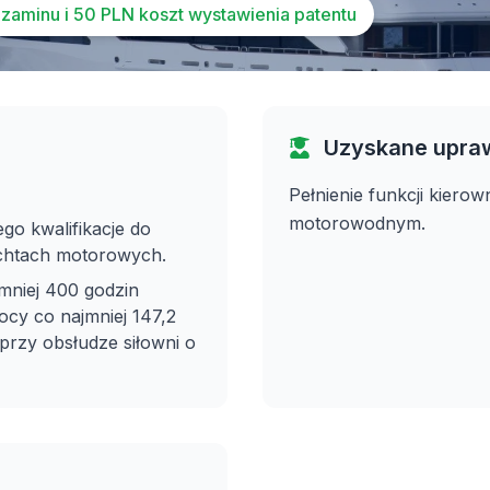
aminu i 50 PLN koszt wystawienia patentu
Uzyskane upra
Pełnienie funkcji kiero
motorowodnym.
go kwalifikacje do
achtach motorowych.
mniej 400 godzin
ocy co najmniej 147,2
przy obsłudze siłowni o