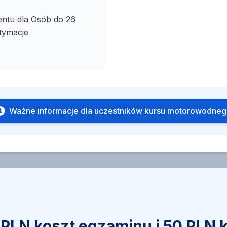
entu dla Osób do 26
itymacje
Ważne informacje dla uczestników kursu motorowodne
PLN koszt egzaminu i 50 PLN 