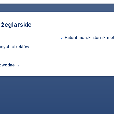
 żeglarskie
›
Patent morski sternik m
innych obiektów
orowodne
→