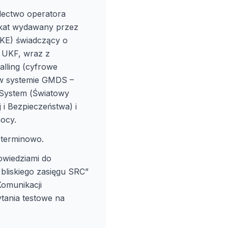
adectwo operatora
fikat wydawany przez
UKE) świadczący o
m UKF, wraz z
alling (cyfrowe
 w systemie GMDS –
y System (Światowy
i Bezpieczeństwa) i
ocy.
zterminowo.
owiedziami do
bliskiego zasięgu SRC”
Komunikacji
ytania testowe na