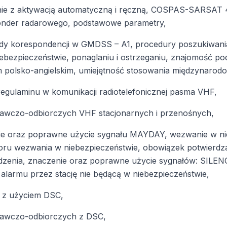
łącznie z aktywacją automatyczną i ręczną, COSPAS-SARSA
sponder radarowego, podstawowe parametry,
sady korespondencji w GMDSS – A1, procedury poszukiwan
bezpieczeństwie, ponaglaniu i ostrzeganiu, znajomość 
 polsko-angielskim, umiejętność stosowania międzynarod
regulaminu w komunikacji radiotelefonicznej pasma VHF,
awczo-odbiorczych VHF stacjonarnych i przenośnych,
nie oraz poprawne użycie sygnału MAYDAY, wezwanie w ni
ioru wezwania w niebezpieczeństwie, obowiązek potwierdz
ierdzenia, znaczenie oraz poprawne użycie sygnałów: S
armu przez stację nie będącą w niebezpieczeństwie,
a z użyciem DSC,
dawczo-odbiorczych z DSC,