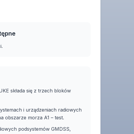
tępne
i.
UKE składa się z trzech bloków
systemach i urządzeniach radiowych
 obszarze morza A1 – test.
radiowych podsystemów GMDSS,