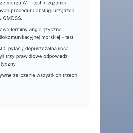
e morza A1 – test + egzamin
ych procedur i obsługi urządzeń
ów GMDSS.
wowe terminy anglojęzyczne
iokomunikacyjnej morskiej – test.
 5 pytań / dopuszczalna ilość
yli trzy prawidłowe odpowiedzi
atyczny.
ywne zaliczenie wszystkich trzech