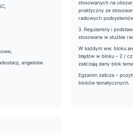
stosowanych na obszarz
SC,
praktyczny ze stosowan
radiowych podsystem
3. Regulaminy i podsta
stosowane w służbie rad
W każdym ww. bloku jest
nkowe,
błędów w bloku – 2 / cz
diostacji, angielskie
zaliczają dany blok tem
Egzamin zalicza – pozyt
bloków tematycznych.