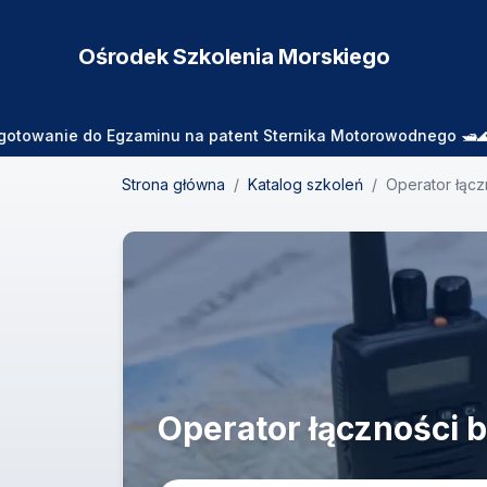
Ośrodek Szkolenia
Morskiego
e do Egzaminu na patent Sternika Motorowodnego 🛥️🌊 Zajęcia 
Strona główna
/
Katalog szkoleń
/
Operator łącz
Operator łączności 