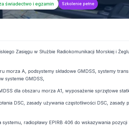
za świadectwo i egzamin
Szkolenie pełne
skiego Zasięgu w Służbie Radiokomunikacji Morskiej i Że
u morza A, podsystemy składowe GMDSS, systemy transmis
 w systemie GMDSS,
MDSS dla obszaru morza A1, wyposażenie sprzętowe statk
ania DSC, zasady używania częstotliwości DSC, zasady p
systemu, radiopławy EPIRB 406 do wskazywania pozycji 