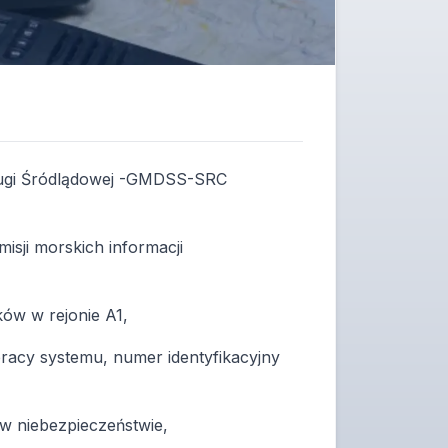
glugi Śródlądowej -GMDSS-SRC
ji morskich informacji
ów w rejonie A1,
racy systemu, numer identyfikacyjny
w niebezpieczeństwie,