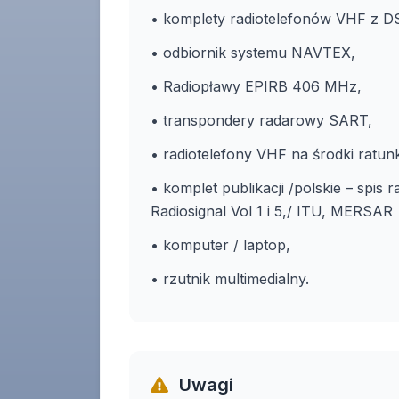
• komplety radiotelefonów VHF z D
• odbiornik systemu NAVTEX,
• Radiopławy EPIRB 406 MHz,
• transpondery radarowy SART,
• radiotelefony VHF na środki ratu
• komplet publikacji /polskie – spis ra
Radiosignal Vol 1 i 5,/ ITU, MERSAR
• komputer / laptop,
• rzutnik multimedialny.
Uwagi