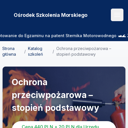
Ośrodek Szkolenia
Morskiego
Otwó
ie do Egzaminu na patent Sternika Motorowodnego 🛥️🌊 Zajęcia
Strona
Katalog
Ochrona przeciwpożarowa –
/
/
główna
szkoleń
stopień podstawowy
Ochrona
przeciwpożarowa –
stopień podstawowy
Cena 440 PLN + 20 PLN dla Urzędu