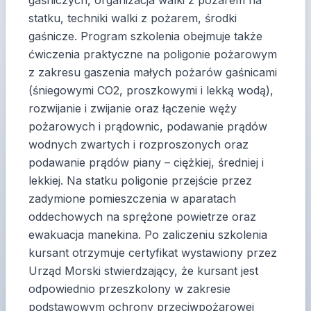
gaśniczych, organizacja walki z pożarem na
statku, techniki walki z pożarem, środki
gaśnicze. Program szkolenia obejmuje także
ćwiczenia praktyczne na poligonie pożarowym
z zakresu gaszenia małych pożarów gaśnicami
(śniegowymi CO2, proszkowymi i lekką wodą),
rozwijanie i zwijanie oraz łączenie węży
pożarowych i prądownic, podawanie prądów
wodnych zwartych i rozproszonych oraz
podawanie prądów piany – ciężkiej, średniej i
lekkiej. Na statku poligonie przejście przez
zadymione pomieszczenia w aparatach
oddechowych na sprężone powietrze oraz
ewakuacja manekina. Po zaliczeniu szkolenia
kursant otrzymuje certyfikat wystawiony przez
Urząd Morski stwierdzający, że kursant jest
odpowiednio przeszkolony w zakresie
podstawowym ochrony przeciwpożarowej