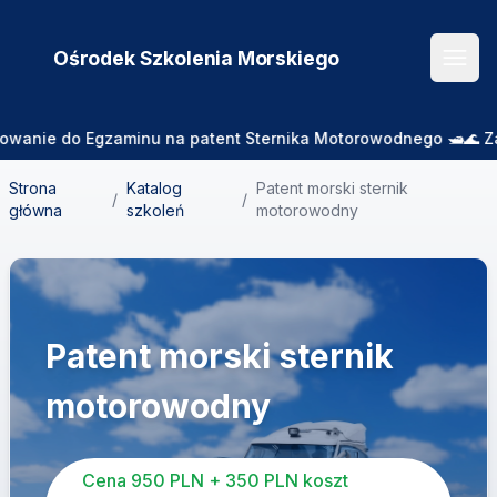
Ośrodek Szkolenia
Morskiego
Otwó
e do Egzaminu na patent Sternika Motorowodnego 🛥️🌊 Zajęcia
Strona
Katalog
Patent morski sternik
/
/
główna
szkoleń
motorowodny
Patent morski sternik
motorowodny
Cena 950 PLN + 350 PLN koszt