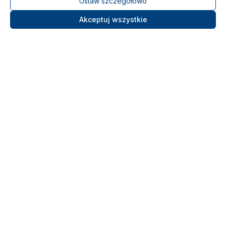
Ustaw szczegółowo
Akceptuj wszystkie
Ośrodek Szkolenia Morskiego
LIBRA