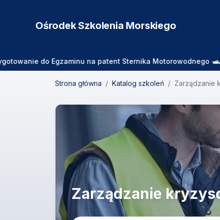
Ośrodek Szkolenia
Morskiego
ie do Egzaminu na patent Sternika Motorowodnego 🛥️🌊 Zajęcia
Strona główna
/
Katalog szkoleń
/
Zarządzanie 
Zarządzanie kryzyso