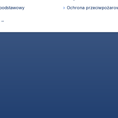
 podstawowy
›
Ochrona przeciwpożarow
→