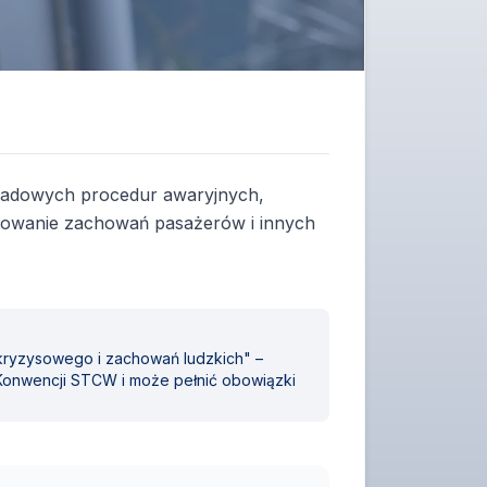
kładowych procedur awaryjnych,
olowanie zachowań pasażerów i innych
 kryzysowego i zachowań ludzkich" –
 Konwencji STCW i może pełnić obowiązki