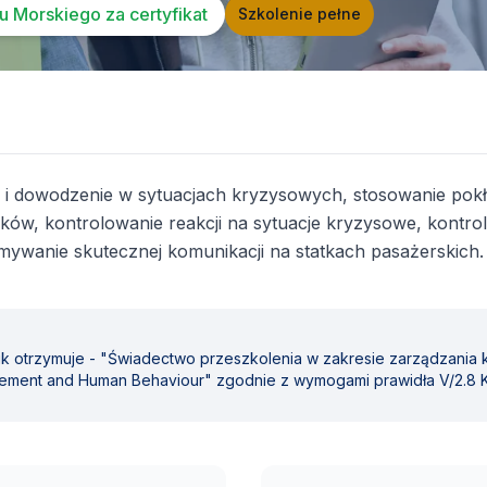
 Morskiego za certyfikat
Szkolenie pełne
e i dowodzenie w sytuacjach kryzysowych, stosowanie po
ków, kontrolowanie reakcji na sytuacje kryzysowe, kontr
ywanie skutecznej komunikacji na statkach pasażerskich.
ik otrzymuje - "Świadectwo przeszkolenia w zakresie zarządzania
anagement and Human Behaviour" zgodnie z wymogami prawidła V/2.8