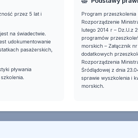
Podstawy praw
ość przez 5 lat i
Program przeszkolenia 
Rozporządzenie Ministra
lutego 2014 r – Dz.U.z
est na świadectwie.
programów przeszkoleń
jest udokumentowanie
morskich – Załącznik n
 statkach pasażerskich,
dodatkowych przeszkole
Rozporządzenia Ministra
tyki pływania
Śródlądowej z dnia 23.
szkolenia.
sprawie wyszkolenia i k
morskich.