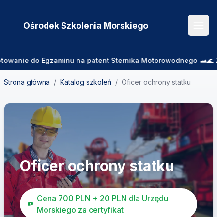
Ośrodek Szkolenia
Morskiego
Otwó
ie do Egzaminu na patent Sternika Motorowodnego 🛥️🌊 Zajęcia
Strona główna
/
Katalog szkoleń
/
Oficer ochrony statku
Oficer ochrony statku
Cena 700 PLN + 20 PLN dla Urzędu
Morskiego za certyfikat