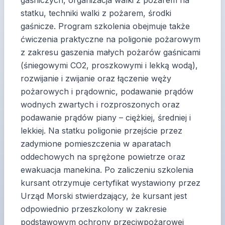
gaśniczych, organizacja walki z pożarem na
statku, techniki walki z pożarem, środki
gaśnicze. Program szkolenia obejmuje także
ćwiczenia praktyczne na poligonie pożarowym
z zakresu gaszenia małych pożarów gaśnicami
(śniegowymi CO2, proszkowymi i lekką wodą),
rozwijanie i zwijanie oraz łączenie węży
pożarowych i prądownic, podawanie prądów
wodnych zwartych i rozproszonych oraz
podawanie prądów piany – ciężkiej, średniej i
lekkiej. Na statku poligonie przejście przez
zadymione pomieszczenia w aparatach
oddechowych na sprężone powietrze oraz
ewakuacja manekina. Po zaliczeniu szkolenia
kursant otrzymuje certyfikat wystawiony przez
Urząd Morski stwierdzający, że kursant jest
odpowiednio przeszkolony w zakresie
podstawowym ochrony przeciwpożarowej