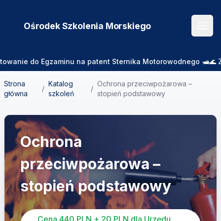
Ośrodek Szkolenia
Morskiego
Otwó
ie do Egzaminu na patent Sternika Motorowodnego 🛥️🌊 Zajęcia
Strona
Katalog
Ochrona przeciwpożarowa –
/
/
główna
szkoleń
stopień podstawowy
Ochrona
przeciwpożarowa –
stopień podstawowy
Cena 440 PLN + 20 PLN dla Urzędu